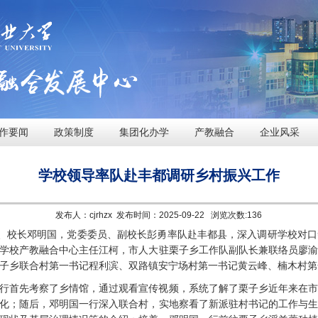
作要闻
政策制度
集团化办学
产教融合
企业风采
学校领导率队赴丰都调研乡村振兴工作
发布人：cjrhzx 发布时间：2025-09-22 浏览次数:
136
记、校长邓明国，党委委员、副校长彭勇率队赴丰都县，深入调研学校对
学校产教融合中心主任江柯，市人大驻栗子乡工作队副队长兼联络员廖
子乡联合村第一书记程利滨、双路镇安宁场村第一书记黄云峰、楠木村第
行首先考察了乡情馆，通过观看宣传视频，系统了解了栗子乡近年来在
化；随后，邓明国一行深入联合村，实地察看了新派驻村书记的工作与