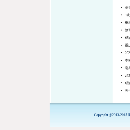
举
“
重
教
成
​
2
本
南
2
成
关
Copyright @20