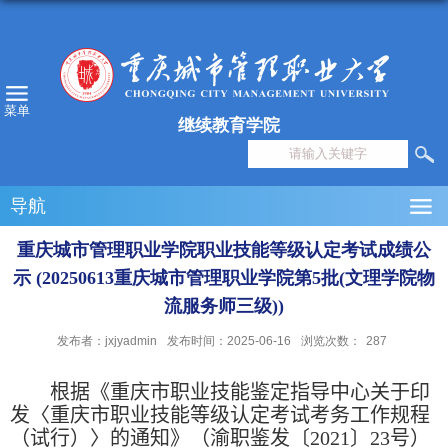
菜单
继续教育学院
导航
重庆城市管理职业学院职业技能等级认定考试成绩公
示 (20250613重庆城市管理职业学院第5批(文理学院物
流服务师三级))
发布者：jxjyadmin
发布时间：2025-06-16
浏览次数：
287
根据《重庆市职业技能鉴定指导中心关于印
发〈重庆市职业技能等级认定考试考务工作规程
（试行）〉的通知》（渝职鉴发〔
2021
〕
23
号）