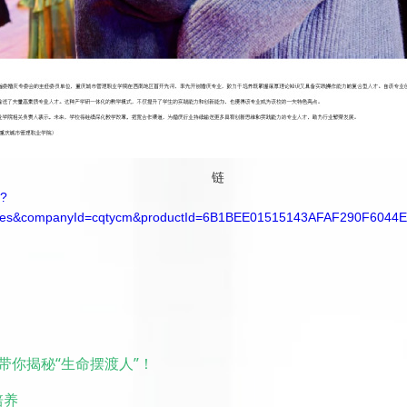
关链
l?
es&companyId=cqtycm&productId=6B1BEE01515143AFAF290F6044
 带你揭秘“生命摆渡人”！
培养