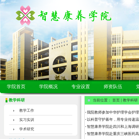
学院首页
学院概况
专业设置
师资队伍
教学科研
当前位置：
首页
教学科研
教学工作
·
我院教师参加中华护理学会护理
·
以科普守护暮年，用专业传递温
实习实训
·
智慧康养学院赴四川和上海调研
学术研究
·
智慧康养学院赴重庆三峡医药高