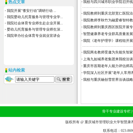
热点文章
·
我校与四川城市职业学院召开线
·
我院开展“耆安行动”调研行动 ...
·
我院教师到重庆北部宽仁医院洽
·
我院婴幼儿托育服务与管理专业学...
·
我院教师李秋竹为融爱睿智特教
·
我院社会体育专业师生赴企业开展...
·
我院教师到重庆西区医院开展专
·
婴幼儿托育服务与管理专业师生深...
·
智慧健康养老专业群高质量发展
·
我院举办社会体育专业就业宣讲会
·
我院《老年护理学》课程组开展
·
我院两名教师受邀为失能失智家
·
上海九如城养老集团来我校洽谈
·
重庆市首期老年人能力评估师高
站内检索
·
学院深入社区开展“老年人常用
·
我校与重庆融创雪世界洽谈战略
骨干专业建设专栏
|
版权所有 @ 重庆城市管理职业大学智慧康养
联系电话：023-8696