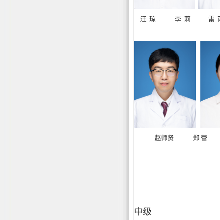
汪 琼 李 莉 雷 
赵师贤 郑 蕾
中级