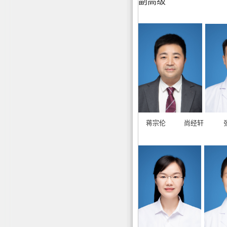
副高级
蒋宗伦 尚经轩 张