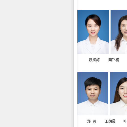
聂麟懿 向钇樾 
郑 勇 王朝霞 