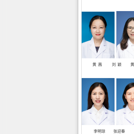
黄 茜 刘 颖 黄
李明琼 张迎春 